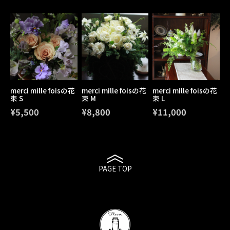
merci mille foisの花
merci mille foisの花
merci mille foisの花
束 S
束 M
束 L
¥5,500
¥8,800
¥11,000
PAGE TOP